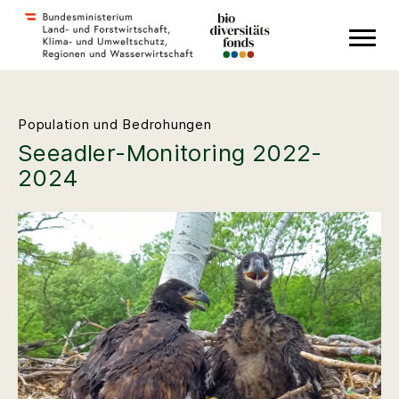
Zum Inhalt
Zum Hauptmenü
Zum Footer
Accesskey
[1]
Accesskey
[3]
Accesskey
[2]
Population und Bedrohungen
Seeadler-Monitoring 2022-
2024