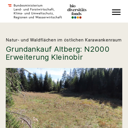
Zum Inhalt
Zum Hauptmenü
Zum Footer
Accesskey
[1]
Accesskey
[3]
Accesskey
[2]
Natur- und Waldflächen im östlichen Karawankenraum
Grundankauf Altberg: N2000
Erweiterung Kleinobir