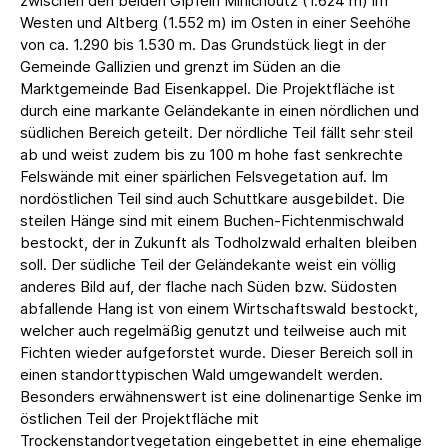
zwischen den beiden Gipfeln Minichoutz (1.624 m) im
Westen und Altberg (1.552 m) im Osten in einer Seehöhe
von ca. 1.290 bis 1.530 m. Das Grundstück liegt in der
Gemeinde Gallizien und grenzt im Süden an die
Marktgemeinde Bad Eisenkappel. Die Projektfläche ist
durch eine markante Geländekante in einen nördlichen und
südlichen Bereich geteilt. Der nördliche Teil fällt sehr steil
ab und weist zudem bis zu 100 m hohe fast senkrechte
Felswände mit einer spärlichen Felsvegetation auf. Im
nordöstlichen Teil sind auch Schuttkare ausgebildet. Die
steilen Hänge sind mit einem Buchen-Fichtenmischwald
bestockt, der in Zukunft als Todholzwald erhalten bleiben
soll. Der südliche Teil der Geländekante weist ein völlig
anderes Bild auf, der flache nach Süden bzw. Südosten
abfallende Hang ist von einem Wirtschaftswald bestockt,
welcher auch regelmäßig genutzt und teilweise auch mit
Fichten wieder aufgeforstet wurde. Dieser Bereich soll in
einen standorttypischen Wald umgewandelt werden.
Besonders erwähnenswert ist eine dolinenartige Senke im
östlichen Teil der Projektfläche mit
Trockenstandortvegetation eingebettet in eine ehemalige