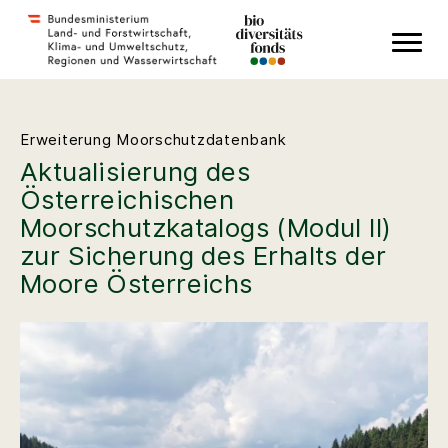
Zum Inhalt
Zum Hauptmenü
Zum Footer
Accesskey
[1]
Accesskey
[3]
Accesskey
[2]
Erweiterung Moorschutzdatenbank
Aktualisierung des
Österreichischen
Moorschutzkatalogs (Modul II)
zur Sicherung des Erhalts der
Moore Österreichs